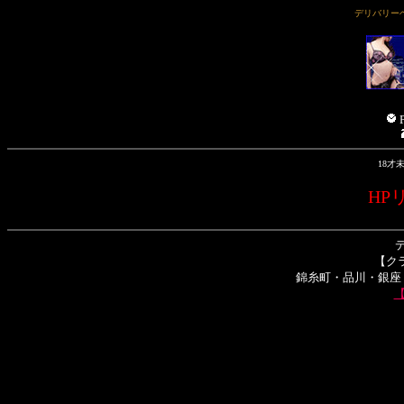
デリバリーヘル
P
18才
HP
【クラ
錦糸町・品川・銀座